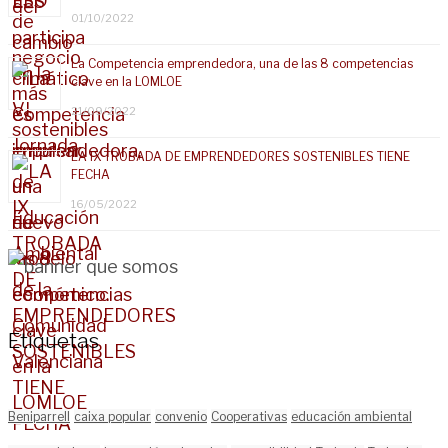
01/10/2022
La Competencia emprendedora, una de las 8 competencias
clave en la LOMLOE
21/09/2022
LA IX TROBADA DE EMPRENDEDORES SOSTENIBLES TIENE
FECHA
16/05/2022
Etiquetas
Beniparrell
caixa popular
convenio
Cooperativas
educación ambiental