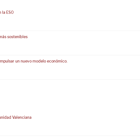
n la ESO
más sostenibles
s impulsar un nuevo modelo económico.
unidad Valenciana