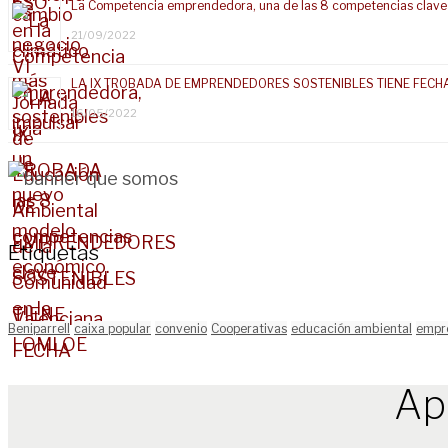
La Competencia emprendedora, una de las 8 competencias clave
21/09/2022
LA IX TROBADA DE EMPRENDEDORES SOSTENIBLES TIENE FECH
16/05/2022
Etiquetas
Beniparrell
caixa popular
convenio
Cooperativas
educación ambiental
empr
Ap