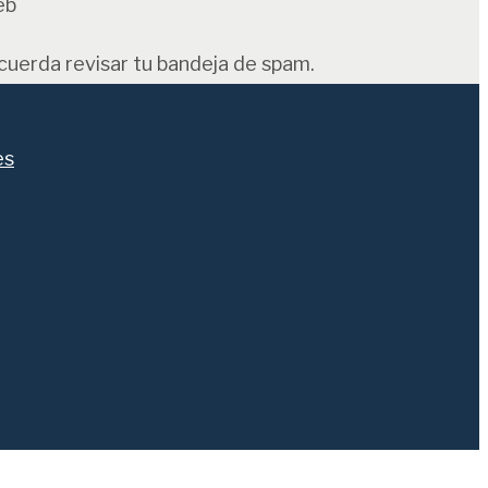
eb
ecuerda revisar tu bandeja de spam.
es