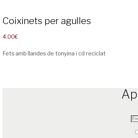
Coixinets per agulles
4.00
€
Fets amb llandes de tonyina i cd reciclat
Ap