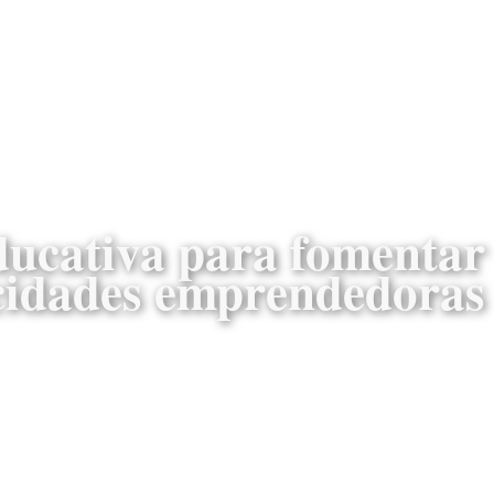
ducativa para fomentar
cidades emprendedoras