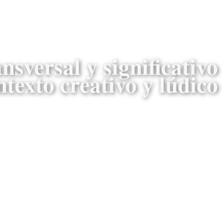
nsversal y significativo
ntexto creativo y lúdico