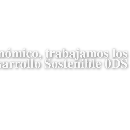
nómico, trabajamos los
sarrollo Sostenible 0DS