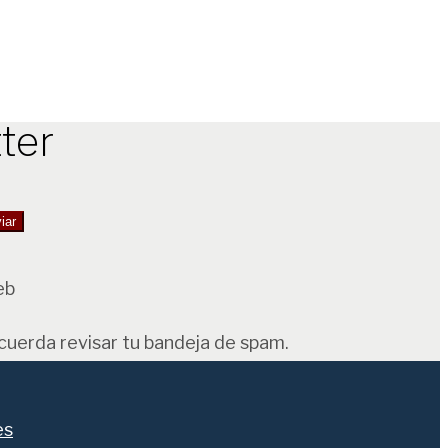
ter
eb
ecuerda revisar tu bandeja de spam.
es