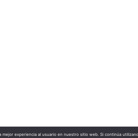
úntate a nuestra newslet
He leído y acepto la
política de privacidad
de esta web
rónico para confirmar tu suscripción a nuestra newsletter. Recuerda
© 2026
Natura y Cultura Servicios Ambientales, SL.
Aviso Legal
|
Políticas de privacidad
|
Política de Cookies
 mejor experiencia al usuario en nuestro sitio web. Si continúa utiliza
Diseño web por
Idital Marketing