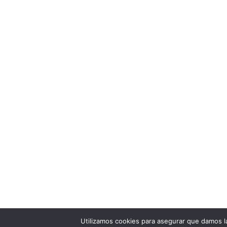
Ap
*Te llegará un correo elect
Utilizamos cookies para asegurar que damos la