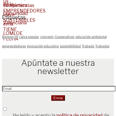
Etiquetas
Beniparrell
caixa popular
convenio
Cooperativas
educación ambiental
emprendedores
innovación educativa
sostenibilidad
Trobada
Trobades
Apúntate a nuestra
newsletter
He leído y acepto la
política de privacidad
de