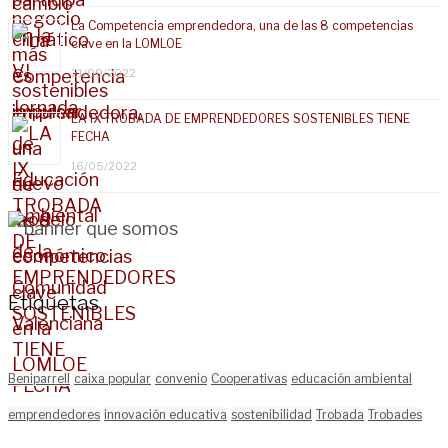
La Competencia emprendedora, una de las 8 competencias
clave en la LOMLOE
21/09/2022
LA IX TROBADA DE EMPRENDEDORES SOSTENIBLES TIENE
FECHA
16/05/2022
Etiquetas
Beniparrell
caixa popular
convenio
Cooperativas
educación ambiental
emprendedores
innovación educativa
sostenibilidad
Trobada
Trobades