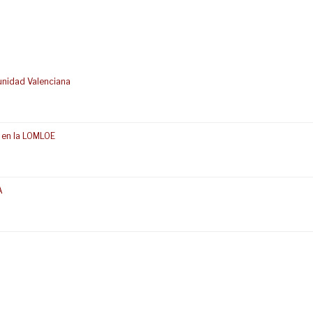
unidad Valenciana
 en la LOMLOE
A