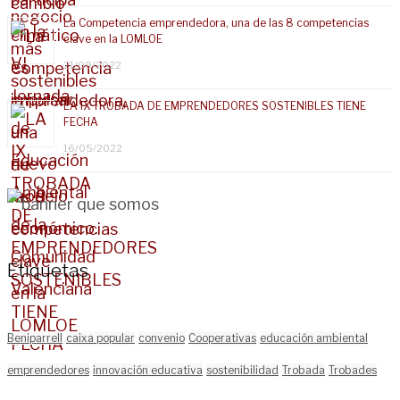
La Competencia emprendedora, una de las 8 competencias
clave en la LOMLOE
21/09/2022
LA IX TROBADA DE EMPRENDEDORES SOSTENIBLES TIENE
FECHA
16/05/2022
Etiquetas
Beniparrell
caixa popular
convenio
Cooperativas
educación ambiental
emprendedores
innovación educativa
sostenibilidad
Trobada
Trobades