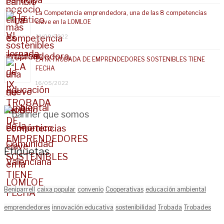
La Competencia emprendedora, una de las 8 competencias
clave en la LOMLOE
21/09/2022
LA IX TROBADA DE EMPRENDEDORES SOSTENIBLES TIENE
FECHA
16/05/2022
Etiquetas
Beniparrell
caixa popular
convenio
Cooperativas
educación ambiental
emprendedores
innovación educativa
sostenibilidad
Trobada
Trobades