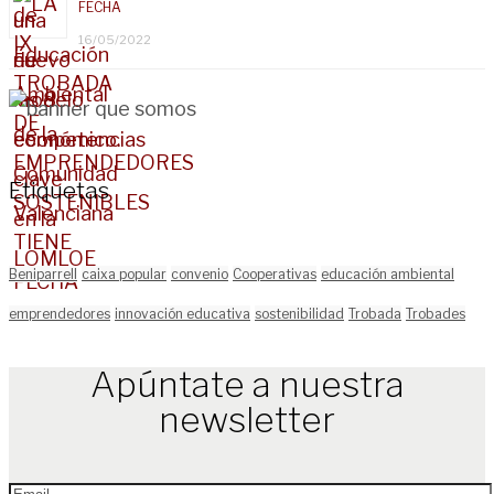
FECHA
16/05/2022
Etiquetas
Beniparrell
caixa popular
convenio
Cooperativas
educación ambiental
emprendedores
innovación educativa
sostenibilidad
Trobada
Trobades
Apúntate a nuestra
newsletter