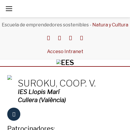
Saltar
al
Escuela de emprendedores sostenibles -
Natura y Cultura
contenido
Facebook
Twitter
Instagram
Youtube
Acceso Intranet
SUROKU, COOP. V.
IES Llopis Marí
Cullera (València)
Patrocinadores: