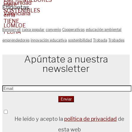
Etiquetas
Beniparrell
caixa popular
convenio
Cooperativas
educación ambiental
emprendedores
innovación educativa
sostenibilidad
Trobada
Trobades
Apúntate a nuestra
newsletter
He leído y acepto la
política de privacidad
de
esta web