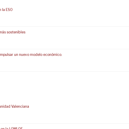
n la ESO
más sostenibles
s impulsar un nuevo modelo económico.
unidad Valenciana
 en la LOMLOE