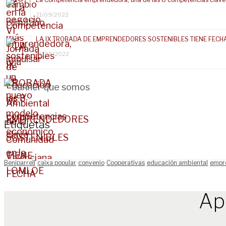
21/09/2022
LA IX TROBADA DE EMPRENDEDORES SOSTENIBLES TIENE FECH
16/05/2022
Etiquetas
Beniparrell
caixa popular
convenio
Cooperativas
educación ambiental
empr
Ap