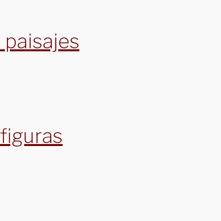
 paisajes
figuras