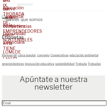
16/05/2022
Etiquetas
Beniparrell
caixa popular
convenio
Cooperativas
educación ambiental
emprendedores
innovación educativa
sostenibilidad
Trobada
Trobades
Apúntate a nuestra
newsletter