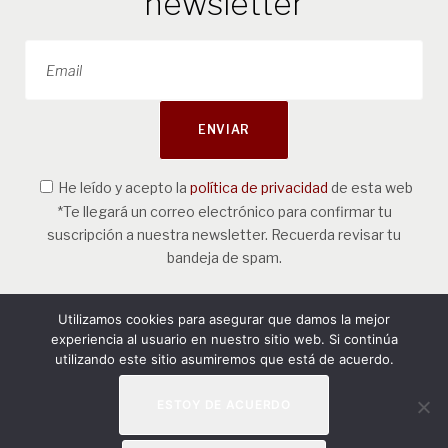
newsletter
He leído y acepto la
política de privacidad
de esta web
*Te llegará un correo electrónico para confirmar tu
suscripción a nuestra newsletter. Recuerda revisar tu
bandeja de spam.
Utilizamos cookies para asegurar que damos la mejor
experiencia al usuario en nuestro sitio web. Si continúa
utilizando este sitio asumiremos que está de acuerdo.
© 2026
Natura y Cultura Servicios Ambientales, SL.
ESTOY DE ACUERDO
Aviso Legal
|
Políticas de privacidad
|
Política de Cookies
Diseño web por
Idital Marketing