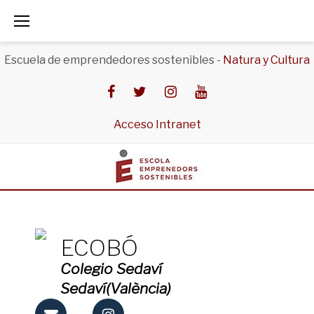
Saltar
al
Escuela de emprendedores sostenibles -
Natura y Cultura
contenido
Facebook
Twitter
Instagram
Youtube
Acceso Intranet
ECOBÓ
Colegio Sedaví
Sedaví(València)