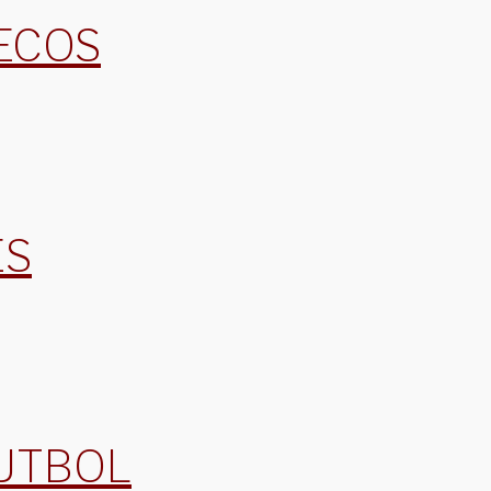
ECOS
ES
UTBOL