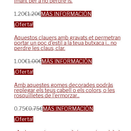
imant per a no perdre'ls.
1.20
€
1.20
€
MÁS INFORMACIÓN
¡Oferta!
Aquestos clauers amb gravats et permetran
portar un poc d'estil a la teua butxaca i... no
perdre les claus, clar.
1.00
€
1.00
€
MÁS INFORMACIÓN
¡Oferta!
Amb aquestes gomes decorades podràs
replegar els teus cabell o els colors, o les
rosquilletes de l'ermorzar...
0.75
€
0.75
€
MÁS INFORMACIÓN
¡Oferta!