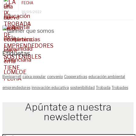
FECHA
16/05/2022
Etiquetas
Beniparrell
caixa popular
convenio
Cooperativas
educación ambiental
emprendedores
innovación educativa
sostenibilidad
Trobada
Trobades
Apúntate a nuestra
newsletter