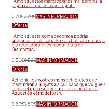
Amb aquestos marcapàgines mai perdràs la
pàgina a la que estaves llegint.
0.70
€
0.70
€
MÁS INFORMACIÓN
¡Oferta!
Amb aquesta goma decorada podràs
subjectar-te els cabells o els bolis de colors, o
els retoladors, o les rosquilletes de
l'esmorzar...
0.50
€
0.50
€
MÁS INFORMACIÓN
¡Oferta!
Ací teniu les nostres monstrellibretes que
mantindran allunyats als curiosos que vulguen
espiar el que escriguem a les seues fulles.
Aquest és el model gran.
3.50
€
3.50
€
MÁS INFORMACIÓN