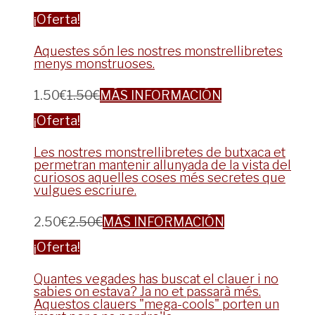
¡Oferta!
Aquestes són les nostres monstrellibretes
menys monstruoses.
1.50
€
1.50
€
MÁS INFORMACIÓN
¡Oferta!
Les nostres monstrellibretes de butxaca et
permetran mantenir allunyada de la vista del
curiosos aquelles coses més secretes que
vulgues escriure.
2.50
€
2.50
€
MÁS INFORMACIÓN
¡Oferta!
Quantes vegades has buscat el clauer i no
sabies on estava? Ja no et passarà més.
Aquestos clauers "mega-cools" porten un