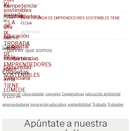
21/09/2022
LA IX TROBADA DE EMPRENDEDORES SOSTENIBLES TIENE
FECHA
16/05/2022
Etiquetas
Beniparrell
caixa popular
convenio
Cooperativas
educación ambiental
emprendedores
innovación educativa
sostenibilidad
Trobada
Trobades
Apúntate a nuestra