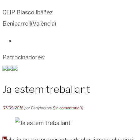
CEIP Blasco Ibáñez
Beniparrell(València)
Patrocinadores:
Ja estem treballant
07/09/2018
por
Benyfactory
Sin comentario(s)
Hola, ja estem preparant: vidrioles, imans, clauers i