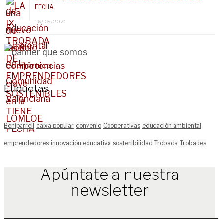
FECHA
16/05/2022
Etiquetas
Beniparrell
caixa popular
convenio
Cooperativas
educación ambiental
emprendedores
innovación educativa
sostenibilidad
Trobada
Trobades
Apúntate a nuestra
newsletter