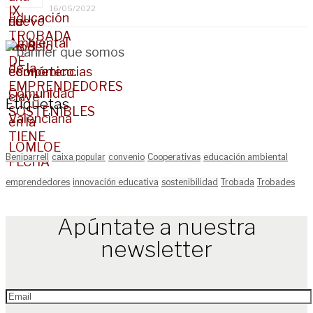
16/05/2022
Etiquetas
Beniparrell
caixa popular
convenio
Cooperativas
educación ambiental
emprendedores
innovación educativa
sostenibilidad
Trobada
Trobades
Apúntate a nuestra
newsletter