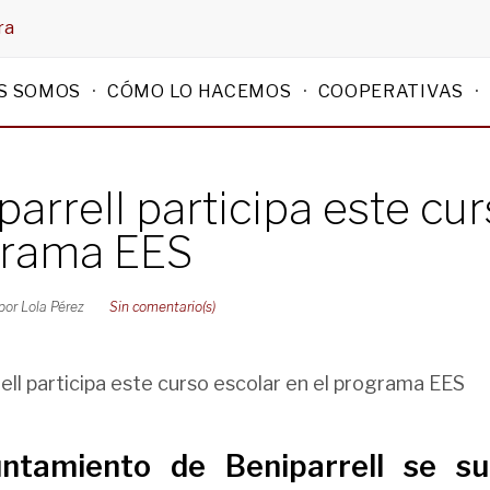
ra
S SOMOS
CÓMO LO HACEMOS
COOPERATIVAS
parrell participa este cur
grama EES
por
Lola Pérez
Sin comentario(s)
ntamiento de Beniparrell
se sum