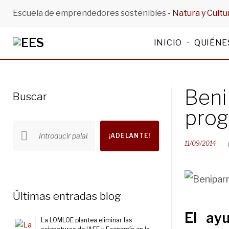
Saltar
Escuela de emprendedores sostenibles -
Natura y Cultu
al
INICIO
QUIÉNE
contenido
Beni
Buscar
pro
Buscar
¡ADELANTE!
por:
11/09/2014
Últimas entradas blog
El
ayu
La LOMLOE plantea eliminar las