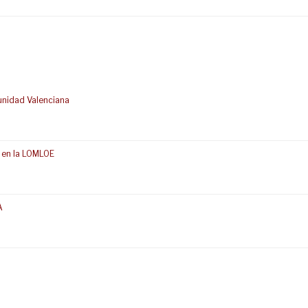
unidad Valenciana
 en la LOMLOE
A