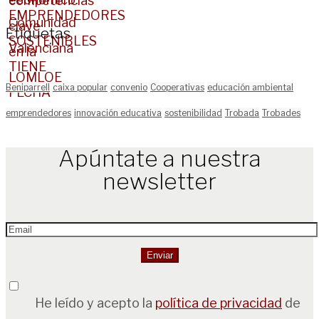
Etiquetas
Beniparrell
caixa popular
convenio
Cooperativas
educación ambiental
emprendedores
innovación educativa
sostenibilidad
Trobada
Trobades
Apúntate a nuestra
newsletter
He leído y acepto la
política de privacidad
de