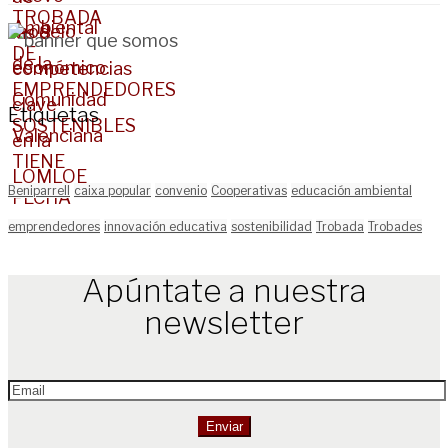
Etiquetas
Beniparrell
caixa popular
convenio
Cooperativas
educación ambiental
emprendedores
innovación educativa
sostenibilidad
Trobada
Trobades
Apúntate a nuestra
newsletter