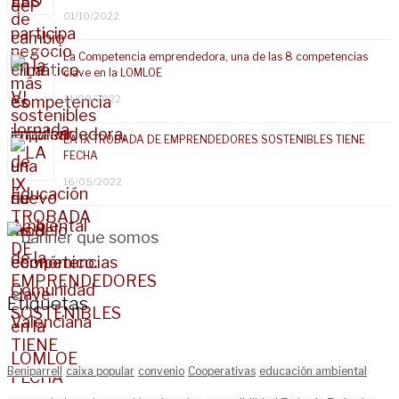
01/10/2022
La Competencia emprendedora, una de las 8 competencias
clave en la LOMLOE
21/09/2022
LA IX TROBADA DE EMPRENDEDORES SOSTENIBLES TIENE
FECHA
16/05/2022
Etiquetas
Beniparrell
caixa popular
convenio
Cooperativas
educación ambiental