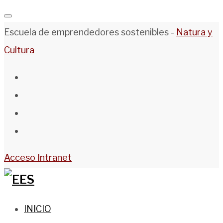
Saltar
al
Escuela de emprendedores sostenibles -
Natura y
contenido
Cultura
Facebook
Twitter
Instagram
Youtube
Acceso Intranet
INICIO