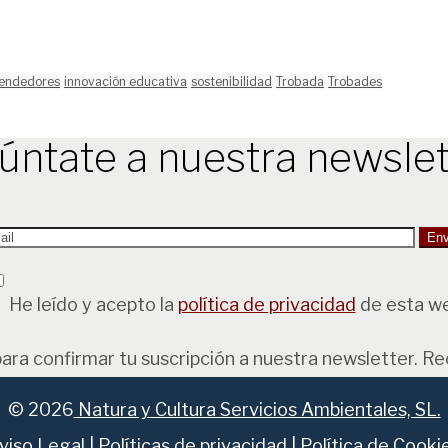
endedores
innovación educativa
sostenibilidad
Trobada
Trobades
úntate a nuestra newslet
He leído y acepto la
política de privacidad
de esta w
para confirmar tu suscripción a nuestra newsletter. R
© 2026
Natura y Cultura Servicios Ambientales, SL.
viso Legal
|
Políticas de privacidad
|
Política de Cooki