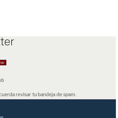
ter
eb
ecuerda revisar tu bandeja de spam.
es