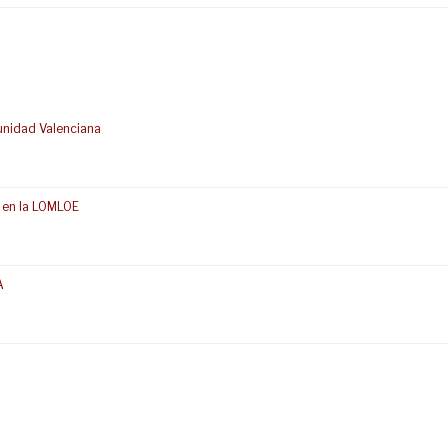
unidad Valenciana
 en la LOMLOE
A