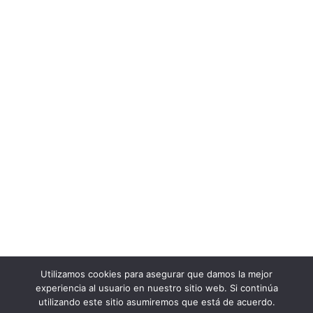
Apúntate a nuestra
newsletter
He leído y acepto la
política de privacidad
de esta web
*Te llegará un correo electrónico para confirmar tu
suscripción a nuestra newsletter. Recuerda revisar tu
bandeja de spam.
Utilizamos cookies para asegurar que damos la mejor
experiencia al usuario en nuestro sitio web. Si continúa
utilizando este sitio asumiremos que está de acuerdo.