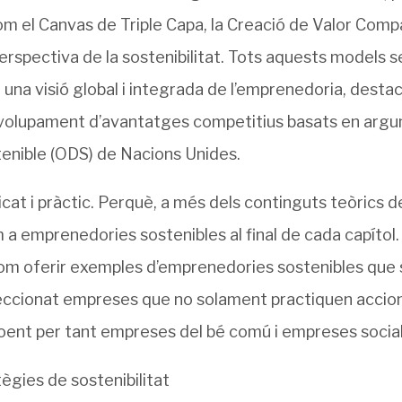
m el Canvas de Triple Capa, la Creació de Valor Compa
rspectiva de la sostenibilitat. Tots aquests models ser
n una visió global i integrada de l’emprenedoria, desta
nvolupament d’avantatges competitius basats en argum
enible (ODS) de Nacions Unides.
cat i pràctic. Perquè, a més dels continguts teòrics de
 a emprenedories sostenibles al final de cada capítol
í com oferir exemples d’emprenedories sostenibles que
eleccionat empreses que no solament practiquen accions
cloent per tant empreses del bé comú i empreses socia
ègies de sostenibilitat