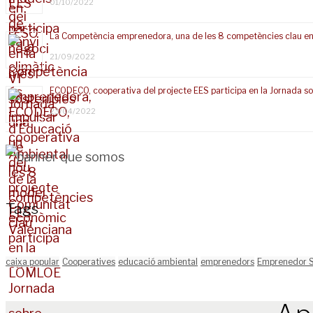
01/10/2022
La Competència emprenedora, una de les 8 competències clau e
21/09/2022
ECODECO, cooperativa del projecte EES participa en la Jornada s
23/04/2022
Tags
caixa popular
Cooperatives
educació ambiental
emprenedors
Emprenedor S