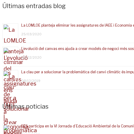
Últimas entradas blog
La LOMLOE planteja eliminar les assignatures de IAEE i Economia 
25/03/2020
L’evolució del canvas ens ajuda a crear models de negoci més sos
28/02/2020
La clau per a solucionar la problemàtica del canvi climàtic és im
08/12/2019
Últimas noticias
EES participa en la VI Jornada d’Educació Ambiental de la Comuni