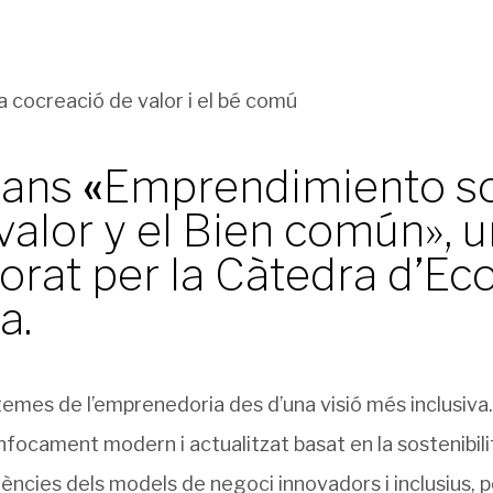
mans
«
Emprendimiento so
valor y el Bien común», u
borat per la Càtedra d’
a.
 temes de l’emprenedoria des d’una visió més inclusiva.
focament modern i actualitzat basat en la sostenibili
ències dels models de negoci innovadors i inclusius, pos