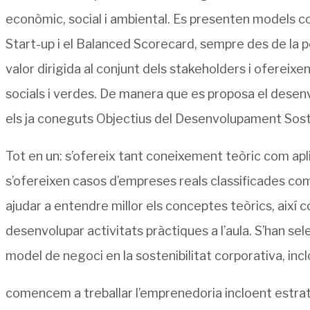
econòmic, social i ambiental. Es presenten models co
Start-up i el Balanced Scorecard, sempre des de la pe
valor dirigida al conjunt dels stakeholders i ofereixe
socials i verdes. De manera que es proposa el dese
els ja coneguts Objectius del Desenvolupament Sost
Tot en un: s’ofereix tant coneixement teòric com apli
s’ofereixen casos d’empreses reals classificades com
ajudar a entendre millor els conceptes teòrics, aix
desenvolupar activitats pràctiques a l’aula. S’han s
model de negoci en la sostenibilitat corporativa, in
comencem a treballar l’emprenedoria incloent estrat